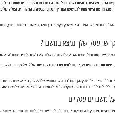
ת החוסן של הארגון והיזם כאחד. החל מירידה במכירות ובעיות תזרים מזומנים וכלה ב
ן. אבל מה אם הייתי אומר לכם שעם המדריך הנכון, המכשולים המפחידים האלה יכולים 
הצליח, הטביע בי את הערך של ייעוץ עסקי מקצועי. דרך תעלות השיפוצים ופעולות החילוץ, הבנת
כך שהעסק שלך נמצא במשבר?
העסק. אינדיקטורים אלה יכולים להצביע על בעיות מתבשלות, שאם לא יטופלו מיד, יכולות להוביל למ
בעיות תזרים מזומנים
עקביות,
תחלופת עובדים
גבוהה
ומשוב שלילי של לקוחות
. כל אחד מ
גוע במסלול הצמיחה של העסק שלך. קחו לדוגמה את התרחיש של בעל עסק בישראל שמתמודד עם ירי
מכך עלולה להוביל להידרדרות נוספת, שתקשה על ניהול המשבר. הבנת סימנים אלה של משבר עסקי
על משברים עסקיים
ז. חמושים בפרספקטיבה אובייקטיבית, הם יכולים לנתח את המצב, לאתר את גורמי השורש ולהציע 