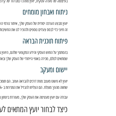
בעיצומה של סערה עסקית, יועץ מתלכד כמגדלור של קידמה,
ניתוח ואבחון מומחים
יועץ מבצע הערכה יסודית של העסק שלך, איתור גורמי השו
זה חיוני כדי לבסס צעדים נוספים ולהזכיר לנו את החשיבות
פיתוח תוכנית הבראה
בהסתמך על החוש העסקי והידע המקצועי שלהם, היועץ בונה
שמתאים לכולם, מכירה באופי הייחודי של העסק שלך ובאת
יישום ומעקב
יועץ לא פשוט מעצב מפת דרכים להבראה ועוזב. הם תומכי
שחווה מהפך מוצלח. הם הצליחו להגדיל את המכירות ב -35% בתוך שישה חודשים, מה שהביא לתזרים מזומנים טוב יותר ושביעות רצון משופרת של הלקוחות.
עבודה עם יועץ מעצימה את העסק שלך, מעוררת ביטחון מח
כיצד לבחור יועץ המתאים ל