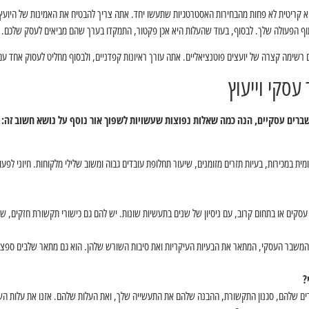
יא קריטית לא פחות מהבחירות האסטרטגיות שתעשו יחד. אתה צריך להבטיח את האמינות של היועץ
וף הפעולה שלך. לבסוף, בעוד שהעלות היא אכן פקטור, התמקדו בערך שהם מביאים לעסק שלכם.
רשימה קצרה של יועצים פוטנציאליים. אתה עורך ראיונות קפדניים, ולבסוף מחליט לעסוק אחד עם
סקי וייעוץ
משברים עסקיים, הנה כמה שאלות נפוצות שעשויות לשפוך אור נוסף על נושא חשוב זה:
ית במכירות, בעיות תזרים מזומנים, שיעור תחלופת עובדים גבוה ומשוב שלילי מלקוחות. חיוני לפעו
 עסקים או בתחום קרוב, עם ניסיון של שנים בתעשיות שונות. יש להם גם כישורי תקשורת חזקים, 
המשבר העסקי, המתאר את הבעיות העיקריות ואת סיבות השורש שלהן. הוא גם מתאר שלבים ספציפיי
?
ורים שלהם, סגנון התקשורת, ההבנה שלהם את התעשייה שלך, ואת העלות שלהם. אזנו את עלות ה